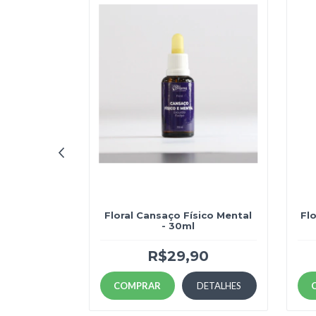
/ Exame -
Floral Cansaço Físico Mental
Fl
 clareza
- 30ml
90
R$29,90
DETALHES
COMPRAR
DETALHES