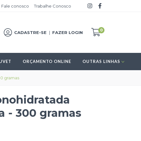
Fale conosco
Trabalhe Conosco
0
CADASTRE-SE
|
FAZER LOGIN
UVET
ORÇAMENTO ONLINE
OUTRAS LINHAS
00 gramas
onohidratada
 - 300 gramas