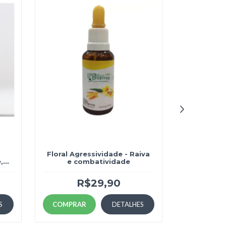
Floral Agressividade - Raiva
Flora
,
e combatividade
Inquie
R$29,90
R
S
COMPRAR
DETALHES
COMPRA