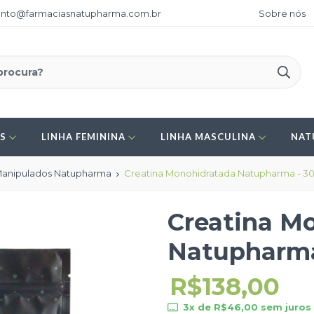
nto@farmaciasnatupharma.com.br
Sobre nós
ES
LINHA FEMININA
LINHA MASCULINA
NAT
anipulados Natupharma
Creatina Monohidratada Natupharma - 3
Creatina M
Natupharma
R$138,00
3
x de
R$46,00
sem juros