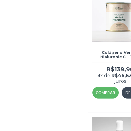
Colágeno Ver
Hialuronic C -
R$139,9
3
x de
R$46,6
juros
COMPRAR
DE