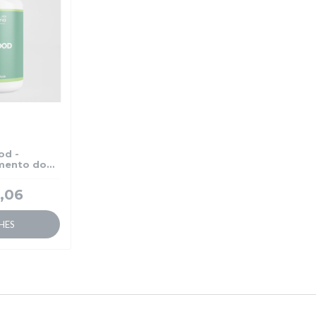
od -
mento do
lo
,06
HES