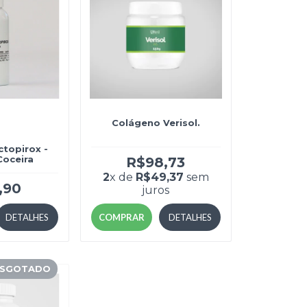
Colágeno Verisol.
topirox -
Coceira
R$98,73
2
x de
R$49,37
sem
,90
juros
DETALHES
COMPRAR
DETALHES
SGOTADO