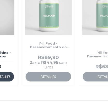
Pill Food -
Desenvolvimento do
Cabelo
cina -
Pill Fo
osos
Desenvolvi
R$89,90
Cabe
2
x de
R$44,95
sem
0
R$63
juros
TALHES
DETALHES
DETAL