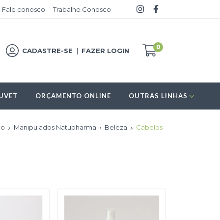
Fale conosco
Trabalhe Conosco
0
CADASTRE-SE
|
FAZER LOGIN
UVET
ORÇAMENTO ONLINE
OUTRAS LINHAS
io
Manipulados Natupharma
Beleza
Cabelos