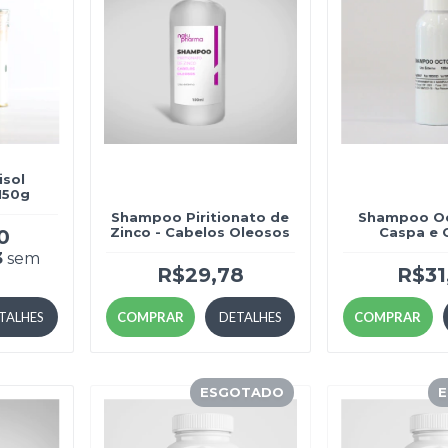
isol
 150g
Shampoo Piritionato de
Shampoo Oc
Zinco - Cabelos Oleosos
Caspa e 
0
3
sem
R$29,78
R$31
TALHES
COMPRAR
DETALHES
COMPRAR
ESGOTADO
E