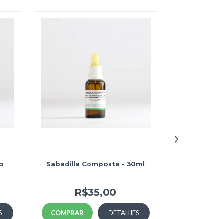
o
Sabadilla Composta - 30ml
Composto 
R$35,00
R
S
COMPRAR
DETALHES