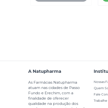
90
S
A Natupharma
Instit
Nossas F
As Farmácias Natupharma
atuam nas cidades de Passo
Quem S
Fundo e Erechim, com a
Fale Co
finalidade de oferecer
Trabalh
qualidade na produção dos