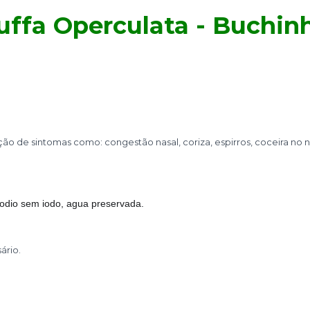
uffa Operculata - Buchin
o de sintomas como: congestão nasal, coriza, espirros, coceira no na
o sodio sem iodo, agua preservada.
ário.