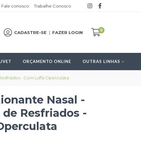
Fale conosco
Trabalhe Conosco
0
CADASTRE-SE
|
FAZER LOGIN
UVET
ORÇAMENTO ONLINE
OUTRAS LINHAS
esfriados - Com Luffa Operculata
ionante Nasal -
de Resfriados -
Operculata