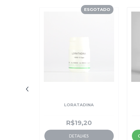
SGOTADO
ESGOTADO
LORATADINA
R$19,20
10mg
DETALHES