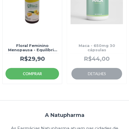
Floral Feminino
Maca - 650mg 30
Menopausa - Equilíbrio
cápsulas
hormonal
R$29,90
R$44,00
COMPRAR
DETALHES
A Natupharma
As Farmácias Natupharma atuam nas cidades de